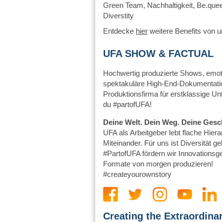
Green Team, Nachhaltigkeit, Be.quee
Diverstity
Entdecke
hier
weitere Benefits von u
UFA SHOW & FACTUAL
Hochwertig produzierte Shows, emo
spektakuläre High-End-Dokumentatio
Produktionsfirma für erstklassige Un
du #partofUFA!
Deine Welt. Dein Weg. Deine Gesc
UFA als Arbeitgeber lebt flache Hiera
Miteinander. Für uns ist Diversität ge
#PartofUFA fördern wir Innovationsg
Formate von morgen produzieren!
#createyourownstory
Creating the Extraordin