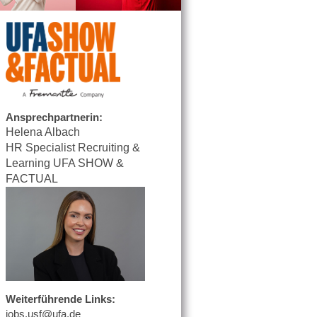
Ansprechpartnerin:
Helena Albach
HR Specialist Recruiting &
Learning UFA SHOW &
FACTUAL
Weiterführende Links:
jobs.usf@ufa.de